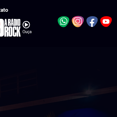
tato
Ouça